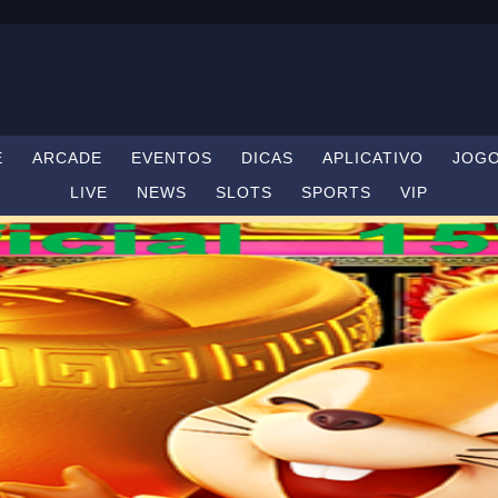
E
ARCADE
EVENTOS
DICAS
APLICATIVO
JOG
LIVE
NEWS
SLOTS
SPORTS
VIP