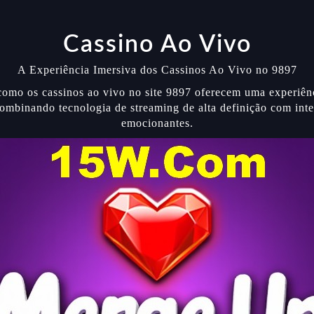
Cassino Ao Vivo
A Experiência Imersiva dos Cassinos Ao Vivo no 9897
omo os cassinos ao vivo no site 9897 oferecem uma experiên
ombinando tecnologia de streaming de alta definição com inte
emocionantes.