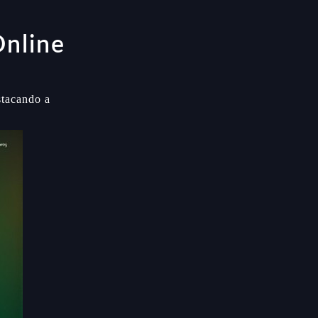
nline
stacando a