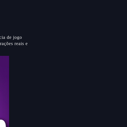
cia de jogo
rações reais e