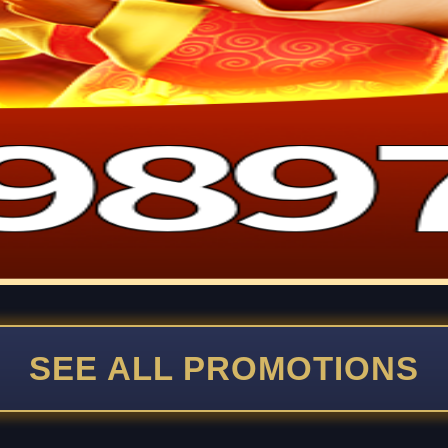
SEE ALL PROMOTIONS