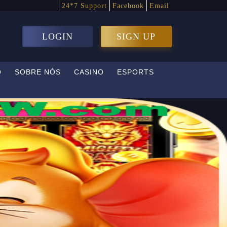
24*7 Support
Facebook
Email
LOGIN
SIGN UP
O
SOBRE NÓS
CASINO
ESPORTS