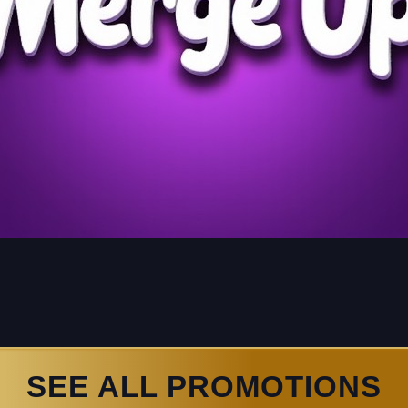
SEE ALL PROMOTIONS