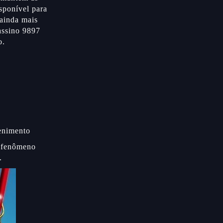
sponível para
ainda mais
assino 9897
o.
enimento
m fenômeno
.