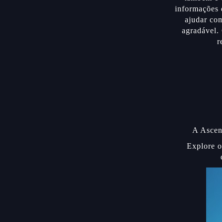
informações 
ajudar co
agradável.
r
A Ascen
Explore o