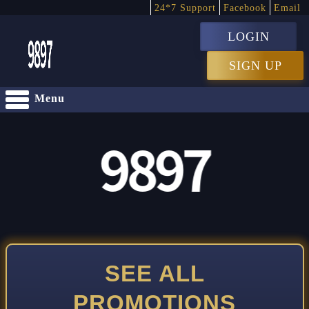
24*7 Support
Facebook
Email
LOGIN
SIGN UP
Menu
SEE ALL
PROMOTIONS