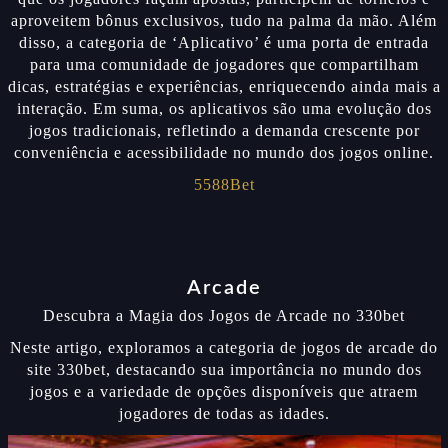
aproveitem bônus exclusivos, tudo na palma da mão. Além
disso, a categoria de ‘Aplicativo’ é uma porta de entrada
para uma comunidade de jogadores que compartilham
dicas, estratégias e experiências, enriquecendo ainda mais a
interação. Em suma, os aplicativos são uma evolução dos
jogos tradicionais, refletindo a demanda crescente por
conveniência e acessibilidade no mundo dos jogos online.
5588Bet
Arcade
Descubra a Magia dos Jogos de Arcade no 330bet
Neste artigo, exploramos a categoria de jogos de arcade do
site 330bet, destacando sua importância no mundo dos
jogos e a variedade de opções disponíveis que atraem
jogadores de todas as idades.