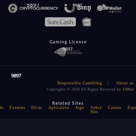
Gaming License
Responsible Gambling
About us
Copyrights © 2026 All Rights Reserved by
330bet
Related Sites
de
Eventos
Dicas
Aplicativo
Jogo
Sobre
Casino
Espo
Nós