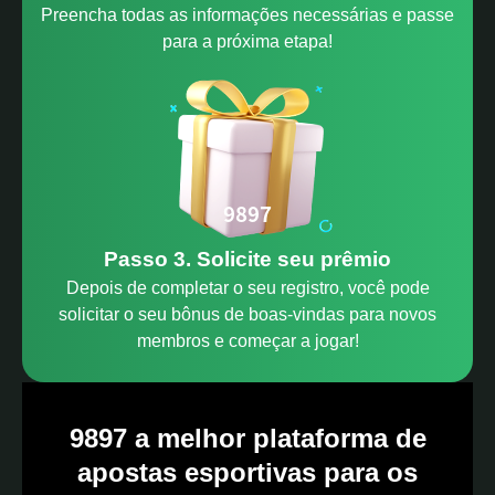
Preencha todas as informações necessárias e passe
para a próxima etapa!
Passo 3. Solicite seu prêmio
Depois de completar o seu registro, você pode
solicitar o seu bônus de boas-vindas para novos
membros e começar a jogar!
9897 a melhor plataforma de
apostas esportivas para os