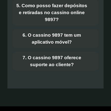
5. Como posso fazer depósitos
e retiradas no cassino online
9897?
6. O cassino 9897 tem um
aplicativo móvel?
7. O cassino 9897 oferece
suporte ao cliente?