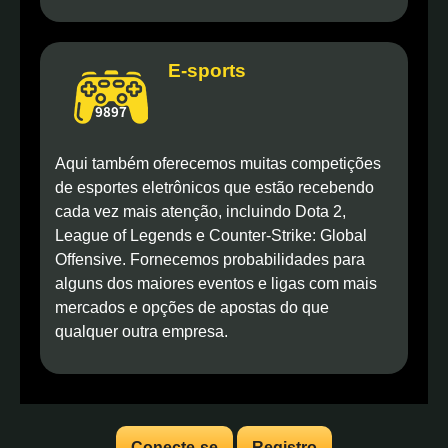
E-sports
Aqui também oferecemos muitas competições
de esportes eletrônicos que estão recebendo
cada vez mais atenção, incluindo Dota 2,
League of Legends e Counter-Strike: Global
Offensive. Fornecemos probabilidades para
alguns dos maiores eventos e ligas com mais
mercados e opções de apostas do que
qualquer outra empresa.
Conecte-se
Registro