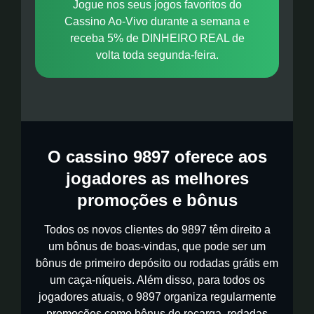
Jogue nos seus jogos favoritos do
Cassino Ao-Vivo durante a semana e
receba 5% de DINHEIRO REAL de
volta toda segunda-feira.
O cassino 9897 oferece aos
jogadores as melhores
promoções e bônus
Todos os novos clientes do 9897 têm direito a
um bônus de boas-vindas, que pode ser um
bônus de primeiro depósito ou rodadas grátis em
um caça-níqueis. Além disso, para todos os
jogadores atuais, o 9897 organiza regularmente
promoções como bônus de recarga, rodadas