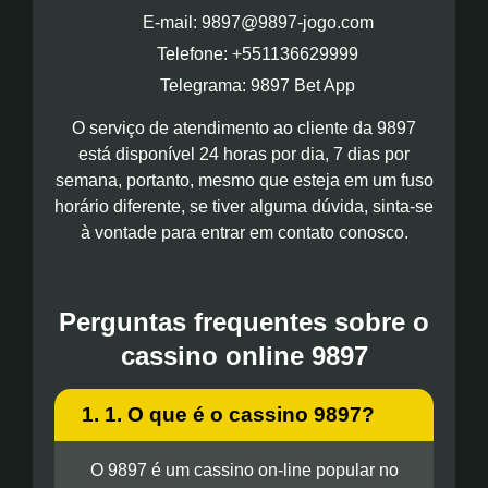
E-mail:
9897@9897-jogo.com
Telefone: +551136629999
Telegrama: 9897 Bet App
O serviço de atendimento ao cliente da 9897
está disponível 24 horas por dia, 7 dias por
semana, portanto, mesmo que esteja em um fuso
horário diferente, se tiver alguma dúvida, sinta-se
à vontade para entrar em contato conosco.
Perguntas frequentes sobre o
cassino online 9897
1. 1. O que é o cassino 9897?
O 9897 é um cassino on-line popular no