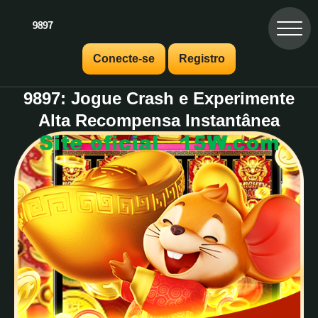
Conecte-se
Registro
9897: Jogue Crash e Experimente
Alta Recompensa Instantânea