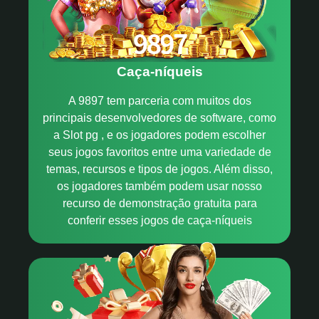
Caça-níqueis
A 9897 tem parceria com muitos dos
principais desenvolvedores de software, como
a Slot pg , e os jogadores podem escolher
seus jogos favoritos entre uma variedade de
temas, recursos e tipos de jogos. Além disso,
os jogadores também podem usar nosso
recurso de demonstração gratuita para
conferir esses jogos de caça-níqueis